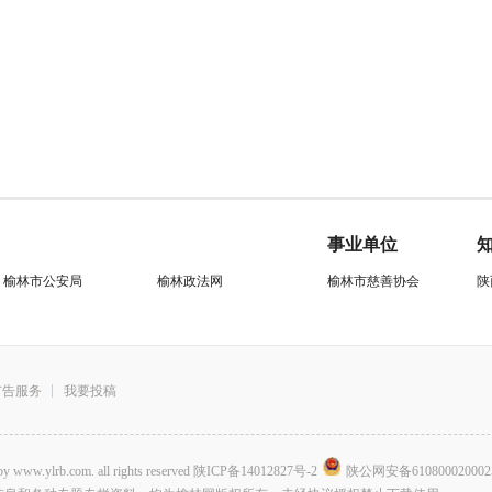
事业单位
榆林市公安局
榆林政法网
榆林市慈善协会
陕
广告服务
我要投稿
.com. all rights reserved
陕ICP备14012827号-2
陕公网安备610800020002