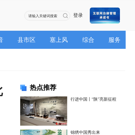
登录
音
县市区
塞上风
综合
服务
热点推荐
北
行进中国丨“陕”亮新征程
锦绣中国秀出来