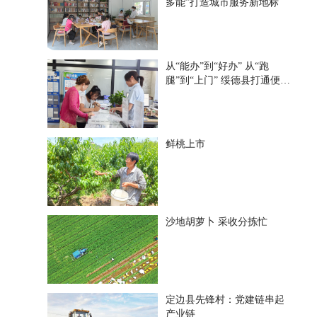
多能”打造城市服务新地标
从“能办”到“好办” 从“跑
腿”到“上门” 绥德县打通便民
惠企“最后一米”
鲜桃上市
沙地胡萝卜 采收分拣忙
定边县先锋村：党建链串起
产业链