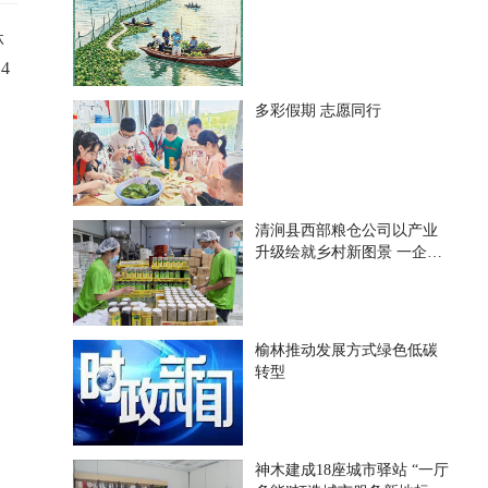
林
4
多彩假期 志愿同行
清涧县西部粮仓公司以产业
升级绘就乡村新图景 一企带
百户 一业兴一方
榆林推动发展方式绿色低碳
转型
神木建成18座城市驿站 “一厅