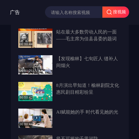
广告
搜视频
站在最大多数劳动人民的一面
——毛主席为佳县县委的题词
00:00:44
【发现榆林】七旬匠人 缝补人
间烟火
00:01:26
8月演出早知道！榆林剧院文化
惠民剧目精彩纷呈
00:00:42
AI赋能她的手 时代看见她的光
00:00:44
坚不可摧的千里河防