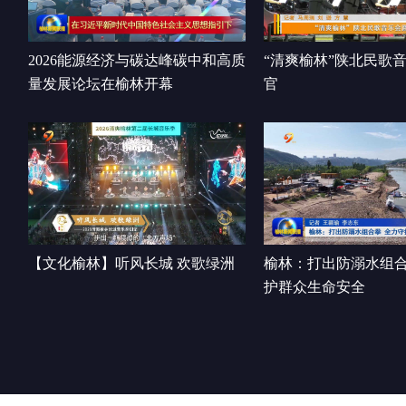
2026能源经济与碳达峰碳中和高质
“清爽榆林”陕北民歌
量发展论坛在榆林开幕
官
【文化榆林】听风长城 欢歌绿洲
榆林：打出防溺水组合
护群众生命安全