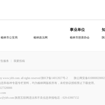
事业单位
榆林市公安局
榆林政法网
榆林市慈善协会
陕
广告服务
我要投稿
.com. all rights reserved
陕ICP备14012827号-2
陕公网安备610800020002
信息和各种专题专栏资料，均为榆林网版权所有，未经协议授权禁止下载使用。
320006
com
lrb.com 陕西互联网违法和不良信息举报电话：029-63907152