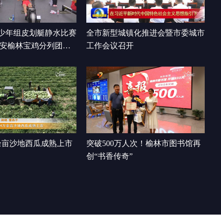
00:00:36
少年组皮划艇静水比赛
全市新型城镇化推进会暨市委城市
西安榆林宝鸡分列团体
工作会议召开
余亩沙地西瓜成熟上市
突破500万人次！榆林市图书馆再
创“书香传奇”