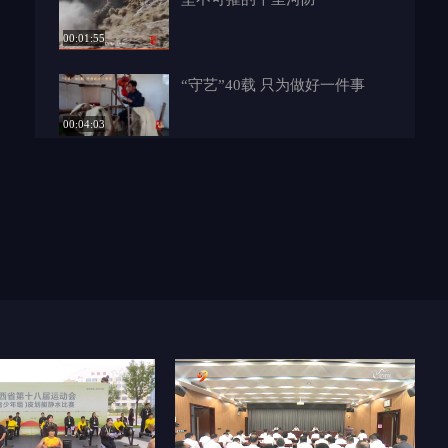
00:01:55
“守艺”40载 只为做好一件事
00:04:03
AI作品|出门牵紧手 走丢即报警
00:01:25
【发现榆林】无定河畔六烈士
00:01:08
【发现榆林】剪刻人生
00:04:58
陕北共产党奠基人——李子洲