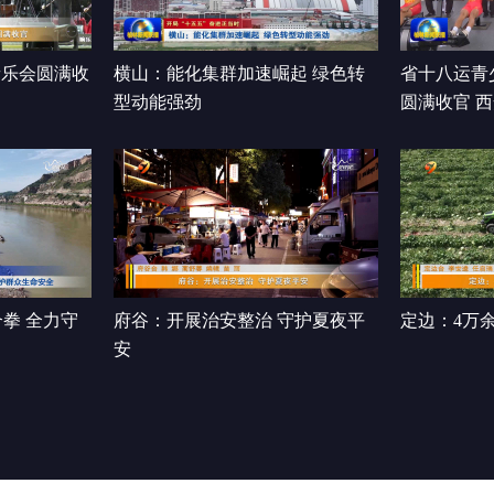
音乐会圆满收
横山：能化集群加速崛起 绿色转
省十八运青
型动能强劲
圆满收官 
前三
拳 全力守
府谷：开展治安整治 守护夏夜平
定边：4万
安