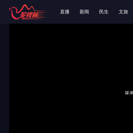
字
字
直播
新闻
民生
文旅
媒