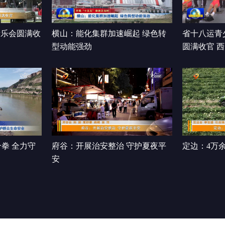
音乐会圆满收
横山：能化集群加速崛起 绿色转
省十八运青
型动能强劲
圆满收官 
前三
拳 全力守
府谷：开展治安整治 守护夏夜平
定边：4万
安