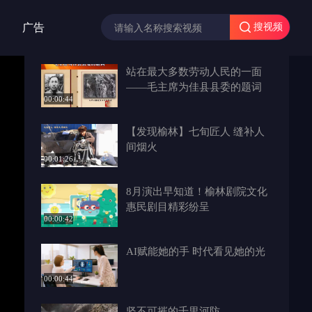
广告
搜视频
站在最大多数劳动人民的一面
——毛主席为佳县县委的题词
00:00:44
【发现榆林】七旬匠人 缝补人
间烟火
00:01:26
8月演出早知道！榆林剧院文化
惠民剧目精彩纷呈
00:00:42
AI赋能她的手 时代看见她的光
00:00:44
坚不可摧的千里河防