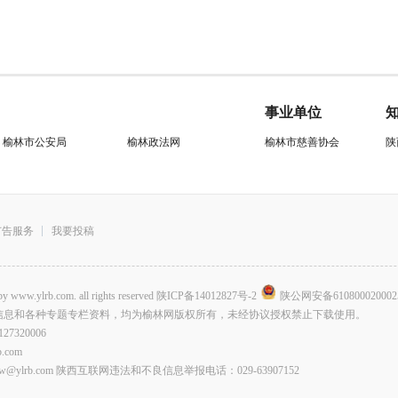
事业单位
榆林市公安局
榆林政法网
榆林市慈善协会
陕
广告服务
我要投稿
.com. all rights reserved
陕ICP备14012827号-2
陕公网安备610800020002
信息和各种专题专栏资料，均为榆林网版权所有，未经协议授权禁止下载使用。
320006
com
lrb.com 陕西互联网违法和不良信息举报电话：029-63907152