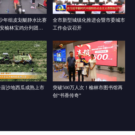
00:00:36
少年组皮划艇静水比赛
全市新型城镇化推进会暨市委城市
西安榆林宝鸡分列团体
工作会议召开
余亩沙地西瓜成熟上市
突破500万人次！榆林市图书馆再
创“书香传奇”