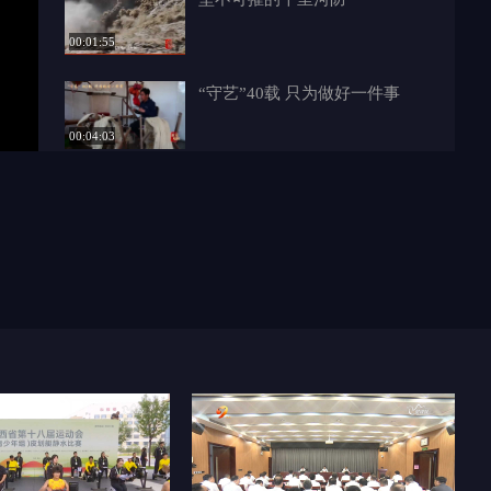
00:01:55
“守艺”40载 只为做好一件事
00:04:03
AI作品|出门牵紧手 走丢即报警
00:01:25
【发现榆林】无定河畔六烈士
00:01:08
【发现榆林】剪刻人生
00:04:58
陕北共产党奠基人——李子洲