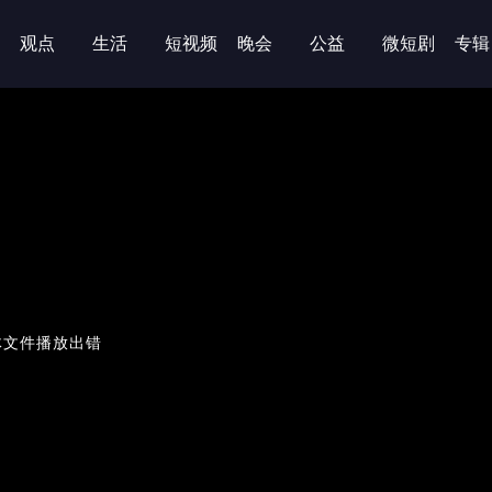
观点
生活
短视频
晚会
公益
微短剧
专辑
体文件播放出错