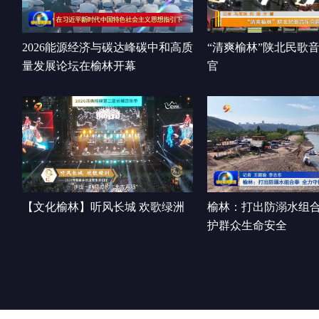
2026能源经济与碳达峰碳中和高质
“清爽榆林”陕北民歌
量发展论坛在榆林开幕
官
【文化榆林】听风长城 欢歌绿洲
榆林：打出防溺水组合
护群众生命安全