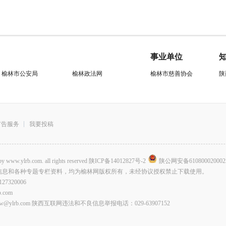
事业单位
榆林市公安局
榆林政法网
榆林市慈善协会
陕
广告服务
我要投稿
.com. all rights reserved
陕ICP备14012827号-2
陕公网安备610800020002
信息和各种专题专栏资料，均为榆林网版权所有，未经协议授权禁止下载使用。
320006
com
lrb.com 陕西互联网违法和不良信息举报电话：029-63907152