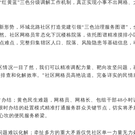
“红黄蓝”三色分级调解工作机制，真正实现小事不出网格、
新形势，环城北路社区打造党建引领“三色治理服务图谱”，
然。社区网格员常态化下沉楼栋院落，依托图谱精准摸排小
点难点，完整归集辖区人口、院落、风险隐患等基础信息，
区情况一目了然，我们可以精准调配力量、靶向攻坚问题，
排查和化解效率。”社区网格员高艳说道。完备详实的民情
时办结；黄色民生难题，网格员、网格长、包组干部48小时
限时办结的处置模式精准打通服务群众关键节点，切实将矛
心坎的便民服务桥梁。
问题难以化解；牵扯多方的重大矛盾仅凭社区单一力量无力