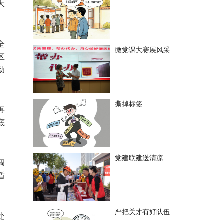
大
全
微党课大赛展风采
区
动
撕掉标签
再
底
党建联建送清凉
调
盾
严把关才有好队伍
处