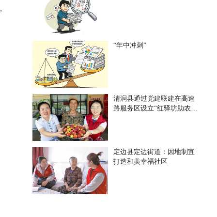
，
“年中冲刺”
清涧县通过党建联建在高速
路服务区设立“红驿坊助农惠
民摊” 一方小摊位 连接大民
生
定边县定边街道：因地制宜
打造和美幸福社区