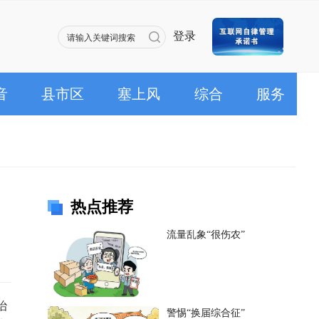
登录
音
县市区
塞上风
综合
服务
热点推荐
流量乱象“很伤农”
治
警惕“换届综合征”