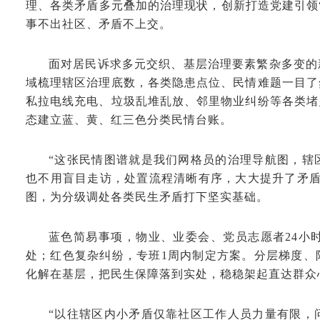
理、各类矛盾多元叠加的治理现状，创新打造党建引领
事不出社区、矛盾不上交。
面对居民诉求多元交织、基层治理要素繁杂多变的
域梳理辖区治理底数，各类隐患点位、民情难题一目了
私拉电线充电、垃圾乱堆乱放、邻里物业纠纷等各类堵
态建立蓝、黄、红三色分类民情台账。
“这张民情图谱就是我们网格员的治理导航图，辖
也不用盲目走访，处置流程清晰有序，大大提升了矛盾
图，为分级调处各类民生矛盾打下坚实基础。
蓝色简易事项，物业、业委会、党员志愿者24小
处；红色复杂纠纷，专班1周内制定方案。分层梯度、
化解在基层，把民生保障落到实处，稳稳架起直达群众
“以往辖区内小矛盾仅靠社区工作人员力量有限，