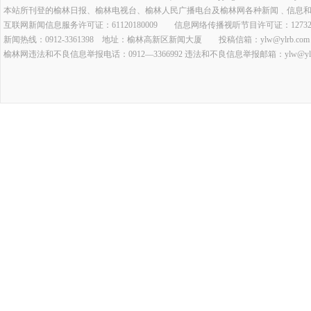
本站所刊登的榆林日报、榆林电视台、榆林人民广播电台及榆林网各种新闻﹑信息
互联网新闻信息服务许可证：61120180009 信息网络传播视听节目许可证：127320
新闻热线：0912-3361398 地址：榆林高新区新闻大厦 投稿信箱：ylw@ylrb.com
榆林网违法和不良信息举报电话：0912—3366992 违法和不良信息举报邮箱：ylw@ylrb