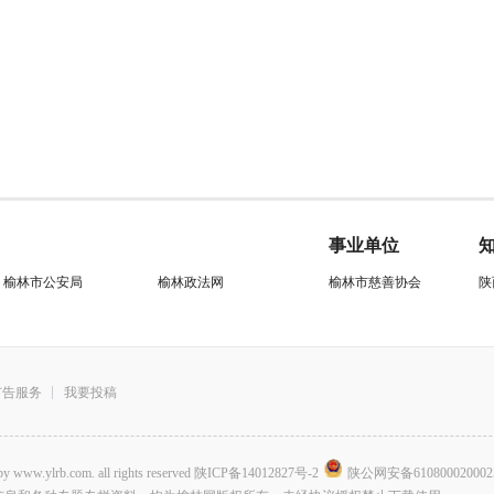
事业单位
榆林市公安局
榆林政法网
榆林市慈善协会
陕
广告服务
我要投稿
.com. all rights reserved
陕ICP备14012827号-2
陕公网安备610800020002