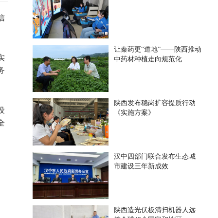
信
让秦药更“道地”——陕西推动
实
中药材种植走向规范化
务
陕西发布稳岗扩容提质行动
设
《实施方案》
全
汉中四部门联合发布生态城
市建设三年新成效
陕西造光伏板清扫机器人远