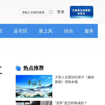
登录
音
县市区
塞上风
综合
服务
热点推荐
工
大型人文探访纪录片《秦岭·
家园》登陆央视
“冠军”是怎样炼成的？