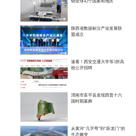
销全球42个国家和地区
陕西省数据标注产业发展联
盟成立
速看！西安交通大学等3所高
校公开招聘
渭南市富平县发现西晋十六
国时期墓葬
从黄河“几字弯”到“跃龙门”的
生态嬗变