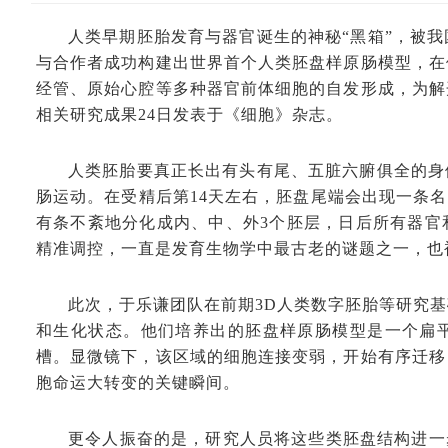
人类早期胚胎发育与器官诞生的神秘“黑箱”，被
与合作者成功构建出世界首个人类胚盘样原肠模型，在
经管、原始心腔等多种器官前体细胞的自发形成，为解
相关研究成果24日发表于《细胞》杂志。
人类胚胎要真正长出有头有尾、五脏六腑俱全的身
肠运动。在受精后第14天左右，胚盘尾端会出现一条名
有条不紊地分化成内、中、外3个胚层，日后所有器官
精准调控，一直是发育生物学中最古老的谜题之一，也
此次，于乐谦团队在前期3D人类数字胚胎等研究
和生化状态。他们培养出的胚盘样原肠模型是一个扁
槽。显微镜下，该区域的细胞连接变弱，开始有序迁移
胞命运大转变的关键瞬间。
更令人振奋的是，研究人员将这些类胚盘结构进一