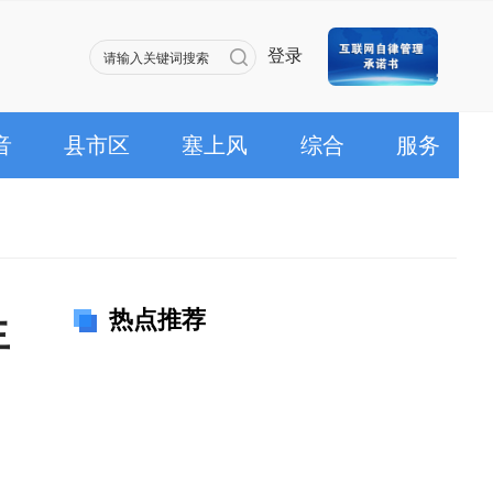
登录
音
县市区
塞上风
综合
服务
热点推荐
生