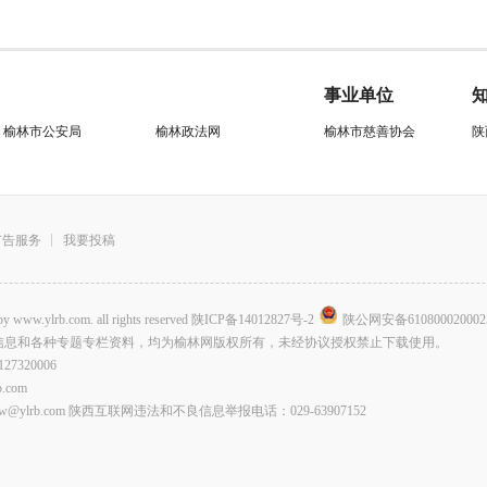
事业单位
榆林市公安局
榆林政法网
榆林市慈善协会
陕
广告服务
我要投稿
.com. all rights reserved
陕ICP备14012827号-2
陕公网安备610800020002
信息和各种专题专栏资料，均为榆林网版权所有，未经协议授权禁止下载使用。
320006
com
lrb.com 陕西互联网违法和不良信息举报电话：029-63907152