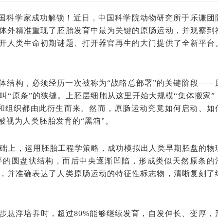
我国科学家成功解锁！近日，中国科学院动物研究所于乐谦团
体外精准重现了胚胎发育中最为关键的原肠运动，并观察到
开人类生命初期谜题、打开器官再生的大门提供了全新平台
体结构，必须经历一次被称为“战略总部署”的关键阶段——
叫“原条”的狭缝。上胚层细胞从这里开始大规模“集体搬家”
和组织都由此衍生而来。然而，原肠运动究竟如何启动、如
被视为人类胚胎发育的“黑箱”。
基础上，运用胚胎工程学策略，成功模拟出人类早期胚盘的物
平的圆盘状结构，而后中央逐渐凹陷，形成类似天然原条的
，并准确表达了人类原肠运动的特征性标志物，清晰复刻了
步悬浮培养时，超过80%能够继续发育，自发伸长、变厚，