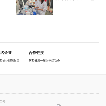
盘” 打好安全“主动仗”
知名企业
合作链接
西榆林能源集团
陕西省第一届冬季运动会
53号