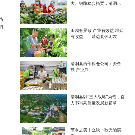
大、销路稳步拓宽，清涧京
风食品——借力帮扶扩产能
聚力发展促振兴
品
销
田园有景致 产业有效益 群众
有收益——靖边县休闲农业
激发乡村振兴新活力
清涧县西部粮仓公司：资金
扶 产业兴
清涧县以“三大战略”为笔，奋
力书写高质量发展新篇章—
生态立县 产业富县 文教兴县
节令之美丨立秋：秋光晒满