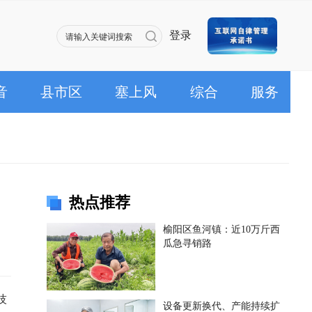
登录
音
县市区
塞上风
综合
服务
热点推荐
榆阳区鱼河镇：近10万斤西
瓜急寻销路
技
设备更新换代、产能持续扩