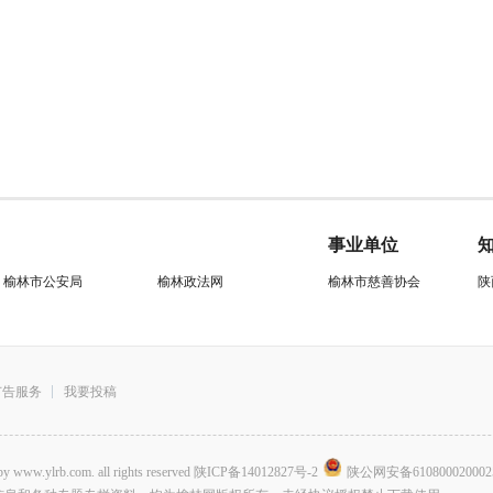
事业单位
榆林市公安局
榆林政法网
榆林市慈善协会
陕
广告服务
我要投稿
.com. all rights reserved
陕ICP备14012827号-2
陕公网安备610800020002