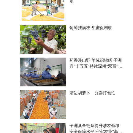
坝
葡萄挂满枝 甜蜜促增收
药香漫山野 羊绒织锦绣 子洲
县“十五五”持续深耕“双百”产
业
靖边胡萝卜 分选打包忙
子洲县全链条提升涉农领域
安全保障水平 守牢农业“基本