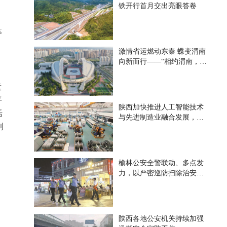
铁开行首月交出亮眼答卷
等
激情省运燃动东秦 蝶变渭南
向新而行——“相约渭南，精
彩省运”全媒体行动调研采访
活动侧记
童
平
陕西加快推进人工智能技术
活
与先进制造业融合发展，构
到
建现代化产业体系——为“陕
西造”增智赋能
榆林公安全警联动、多点发
力，以严密巡防扫除治安顽
疾—— 筑牢夏季平安防线
陕西各地公安机关持续加强