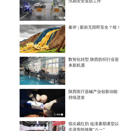
汛期安全宣防工作
秦评 | 眼前无雨即安全？错！
数智化转型 陕西纺织行业迎
来新机遇
陕西医疗器械产业创新动能
持续迸发
指尖裁红韵 临潼暑期课堂以
非遗剪纸致敬“八一”