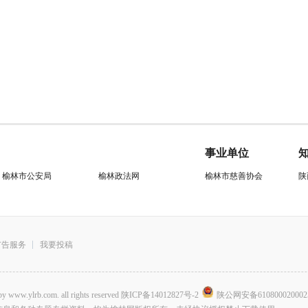
事业单位
榆林市公安局
榆林政法网
榆林市慈善协会
陕
广告服务
我要投稿
.com. all rights reserved
陕ICP备14012827号-2
陕公网安备610800020002