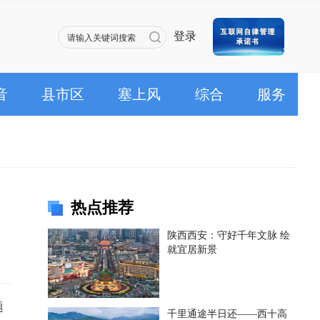
登录
音
县市区
塞上风
综合
服务
热点推荐
陕西西安：守好千年文脉 绘
就宜居新景
题
千里通途半日还——西十高