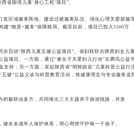
陕西省困境儿童‘身心工程’项目”。
打造区域服务阵地、建设过硬服务队伍、强化心理关爱措施
建“物质+服务”保障格局。截至目前，项目已投入5500万
同步启动“陕西儿童五健公益项目”。省妇联联合陕西妇女儿
公益项目。一方面，通过“秦女子关爱妇儿行动”在腾讯公益
金支持；另一方面，发起陕西省“明眸皓齿”儿童科普公益行
童“五健”公益义诊与科普教育活动，将健康理念与专业服务送
办积极联动多方，共同推出三大主题亲子旅游线路，并发
，健全未成年人保护体系，用心用情守护每一个孩子。