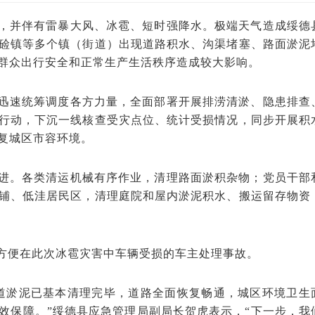
，并伴有雷暴大风、冰雹、短时强降水。极端天气造成绥德
硷镇等多个镇（街道）出现道路积水、沟渠堵塞、路面淤泥
群众出行安全和正常生产生活秩序造成较大影响。
迅速统筹调度各方力量，全面部署开展排涝清淤、隐患排查
行动，下沉一线核查受灾点位、统计受损情况，同步开展积
复城区市容环境。
进。各类清运机械有序作业，清理路面淤积杂物；党员干部
铺、低洼居民区，清理庭院和屋内淤泥积水、搬运留存物资
方便在此次冰雹灾害中车辆受损的车主处理事故。
道淤泥已基本清理完毕，道路全面恢复畅通，城区环境卫生
效保障。”绥德县应急管理局副局长贺虎表示，“下一步，我