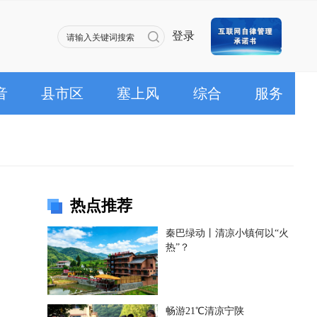
登录
音
县市区
塞上风
综合
服务
热点推荐
秦巴绿动丨清凉小镇何以“火
热”？
畅游21℃清凉宁陕