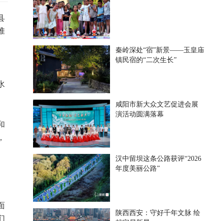
县
堆
秦岭深处“宿”新景——玉皇庙
镇民宿的“二次生长”
、
水
咸阳市新大众文艺促进会展
演活动圆满落幕
和
，
汉中留坝这条公路获评“2026
年度美丽公路”
面
陕西西安：守好千年文脉 绘
们