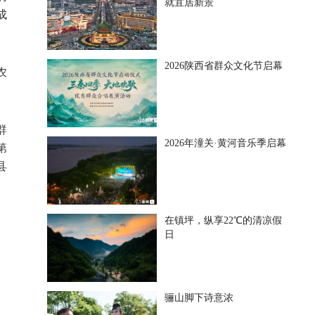
就宜居新景
成
2026陕西省群众文化节启幕
农
群
2026年潼关·黄河音乐季启幕
第
县
在镇坪，纵享22℃的清凉假
日
骊山脚下诗意浓