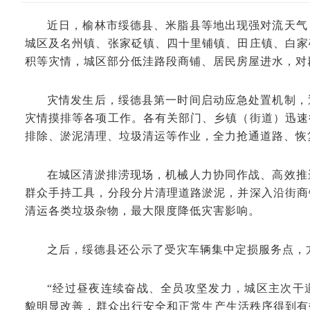
近日，榆林市绥德县、米脂县等地出现强对流天气
城区及名州镇、张家砭镇、四十里铺镇、田庄镇、白家
积等灾情，城区部分低洼路段商铺、居民房屋进水，对
灾情发生后，绥德县第一时间启动应急处置机制，
灾情摸排等各项工作。各有关部门、乡镇（街道）迅速
排除、淤泥清理、垃圾清运等作业，全力抢通道路、恢
在城区清淤排涝现场，机械人力协同作战、高效推
群众手持工具，分段分片清理道路淤泥，并深入沿街商
清运各类垃圾杂物，最大限度降低灾害影响。
之后，绥德县还公示了受灾车辆集中定损服务点，
“经过昼夜连续奋战、全员攻坚发力，城区主次干
貌明显改善，群众出行安全和正常生产生活秩序得到有