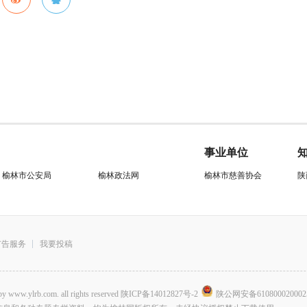
事业单位
榆林市公安局
榆林政法网
榆林市慈善协会
陕
广告服务
我要投稿
.com. all rights reserved
陕ICP备14012827号-2
陕公网安备610800020002