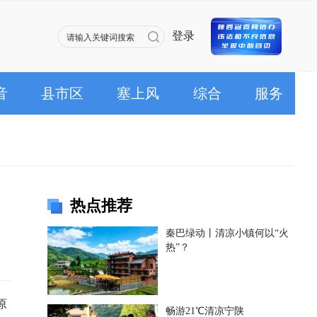
登录
音
县市区
塞上风
综合
服务
热点推荐
秦巴绿动丨清凉小镇何以“火
热”？
原
畅游21℃清凉宁陕