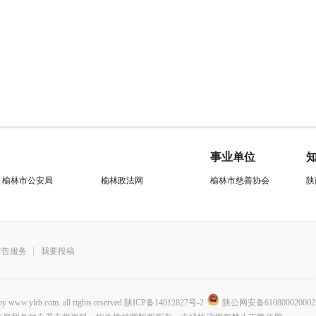
事业单位
榆林市公安局
榆林政法网
榆林市慈善协会
陕
广告服务
我要投稿
.com. all rights reserved
陕ICP备14012827号-2
陕公网安备610800020002