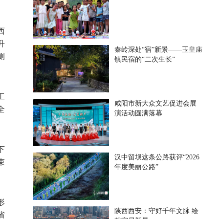
西
升
秦岭深处“宿”新景——玉皇庙
测
镇民宿的“二次生长”
工
咸阳市新大众文艺促进会展
全
演活动圆满落幕
下
汉中留坝这条公路获评“2026
束
年度美丽公路”
形
陕西西安：守好千年文脉 绘
省