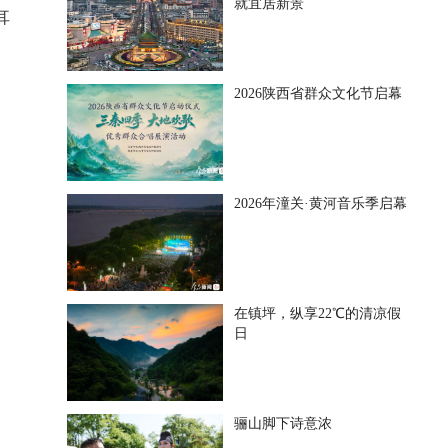
就宜居新景
耳
2026陕西省群众文化节启幕
2026年潼关·黄河音乐季启幕
在镇坪，纵享22℃的清凉假
日
骊山脚下诗意浓