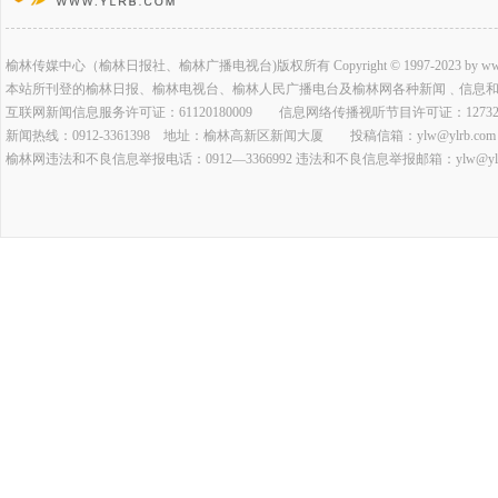
榆林传媒中心（榆林日报社、榆林广播电视台)版权所有 Copyright © 1997-2023 by www.ylrb.co
本站所刊登的榆林日报、榆林电视台、榆林人民广播电台及榆林网各种新闻﹑信息
互联网新闻信息服务许可证：61120180009 信息网络传播视听节目许可证：127320
新闻热线：0912-3361398 地址：榆林高新区新闻大厦 投稿信箱：ylw@ylrb.com
榆林网违法和不良信息举报电话：0912—3366992 违法和不良信息举报邮箱：ylw@ylrb