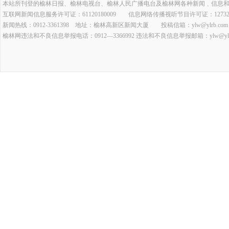
本站所刊登的榆林日报、榆林电视台、榆林人民广播电台及榆林网各种新闻﹑信息
互联网新闻信息服务许可证：61120180009 信息网络传播视听节目许可证：127320
新闻热线：0912-3361398 地址：榆林高新区新闻大厦 投稿信箱：ylw@ylrb.com
榆林网违法和不良信息举报电话：0912—3366992 违法和不良信息举报邮箱：ylw@ylrb