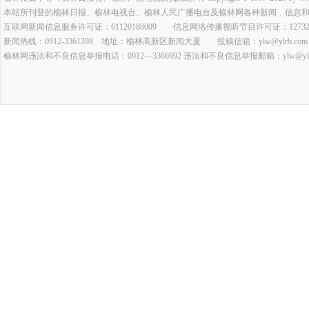
本站所刊登的榆林日报、榆林电视台、榆林人民广播电台及榆林网各种新闻﹑信息
互联网新闻信息服务许可证：61120180009 信息网络传播视听节目许可证：127320
新闻热线：0912-3361398 地址：榆林高新区新闻大厦 投稿信箱：ylw@ylrb.com
榆林网违法和不良信息举报电话：0912—3366992 违法和不良信息举报邮箱：ylw@ylrb