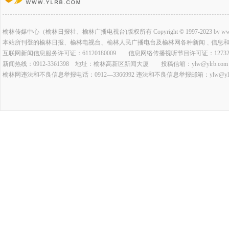
榆林传媒中心（榆林日报社、榆林广播电视台)版权所有 Copyright © 1997-2023 by www.ylrb.co
本站所刊登的榆林日报、榆林电视台、榆林人民广播电台及榆林网各种新闻﹑信息
互联网新闻信息服务许可证：61120180009 信息网络传播视听节目许可证：127320
新闻热线：0912-3361398 地址：榆林高新区新闻大厦 投稿信箱：ylw@ylrb.com
榆林网违法和不良信息举报电话：0912—3366992 违法和不良信息举报邮箱：ylw@ylrb