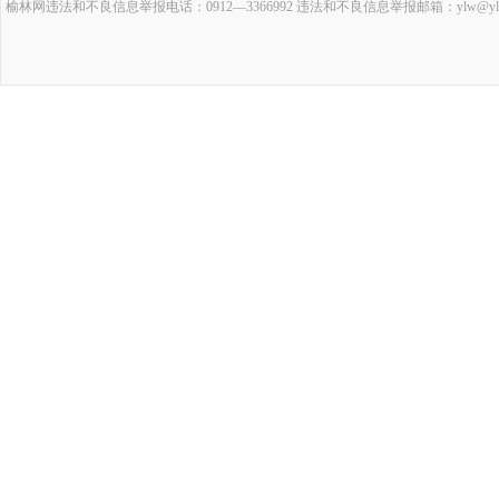
榆林网违法和不良信息举报电话：0912—3366992 违法和不良信息举报邮箱：ylw@ylrb