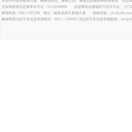
本站所刊登的榆林日报、榆林电视台、榆林人民广播电台及榆林网各种新闻﹑信息
互联网新闻信息服务许可证：61120180009 信息网络传播视听节目许可证：127320
新闻热线：0912-3361398 地址：榆林高新区新闻大厦 投稿信箱：ylw@ylrb.com
榆林网违法和不良信息举报电话：0912—3366992 违法和不良信息举报邮箱：ylw@ylrb